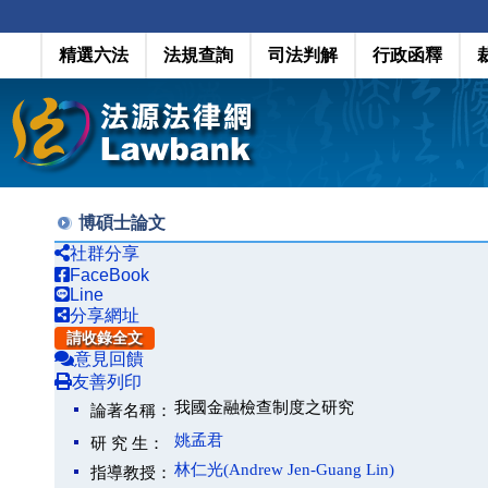
精選六法
法規查詢
司法判解
行政函釋
博碩士論文
社群分享
FaceBook
Line
分享網址
請收錄全文
意見回饋
友善列印
我國金融檢查制度之研究
論著名稱：
姚孟君
研 究 生：
林仁光(Andrew Jen-Guang Lin)
指導教授：