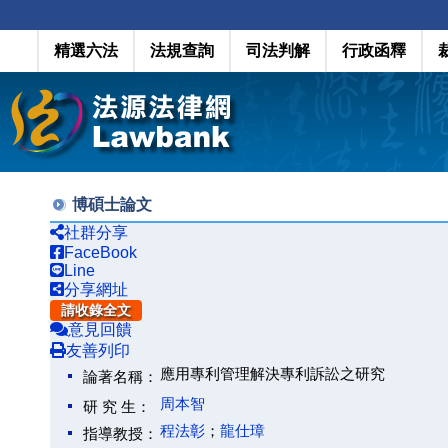
精選六法
法規查詢
司法判解
行政函釋
博碩士論文
社群分享
FaceBook
Line
分享網址
請收錄全文
意見回饋
友善列印
應用專利管理解決專利訴訟之研究
論著名稱：
周本智
研 究 生：
程法彰
；
龍仕璋
指導教授：