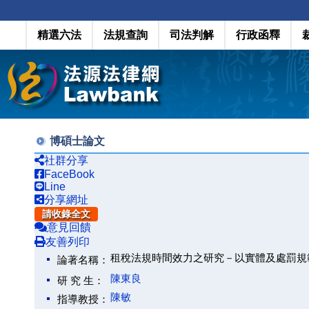
精選六法
法規查詢
司法判解
行政函釋
博碩士論文
社群分享
FaceBook
Line
分享網址
請收錄全文
意見回饋
友善列印
租稅法規時間效力之研究－以實體及處罰規
論著名稱：
陳東良
研 究 生：
陳敏
指導教授：