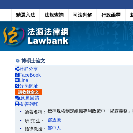
精選六法
法規查詢
司法判解
行政函釋
博碩士論文
社群分享
FaceBook
Line
分享網址
請收錄全文
意見回饋
友善列印
標準規格制定組織專利政策中「揭露義務」
論著名稱：
鄧迺騰
研 究 生：
鄭中人
指導教授：