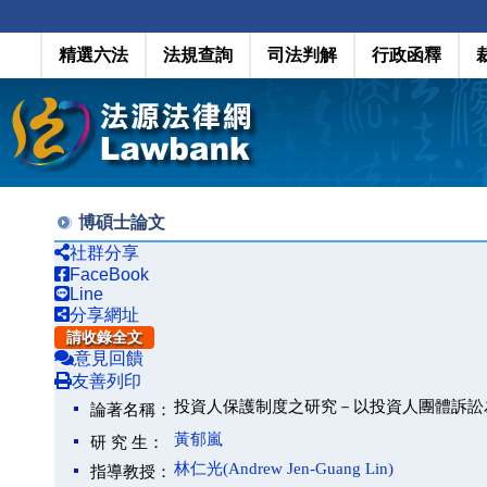
精選六法
法規查詢
司法判解
行政函釋
博碩士論文
社群分享
FaceBook
Line
分享網址
請收錄全文
意見回饋
友善列印
投資人保護制度之研究－以投資人團體訴訟
論著名稱：
黃郁嵐
研 究 生：
林仁光(Andrew Jen-Guang Lin)
指導教授：