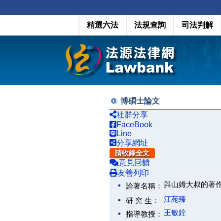
精選六法
法規查詢
司法判解
博碩士論文
社群分享
FaceBook
Line
分享網址
請收錄全文
意見回饋
友善列印
與山姆大叔的著
論著名稱：
江苑臻
研 究 生：
王敏銓
指導教授：