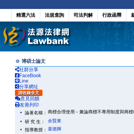
精選六法
法規查詢
司法判解
行政函釋
博碩士論文
社群分享
FaceBook
Line
分享網址
請收錄全文
意見回饋
友善列印
商標合理使用－兼論商標不專用制度與商標
論著名稱：
余賢東
研 究 生：
葉德輝
指導教授：