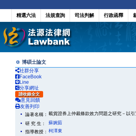
精選六法
法規查詢
司法判解
行政函釋
博碩士論文
社群分享
FaceBook
Line
分享網址
請收錄全文
意見回饋
友善列印
載貨證券上仲裁條款效力問題之研究－以引
論著名稱：
蘇婉茹
研 究 生：
柯澤東
指導教授：