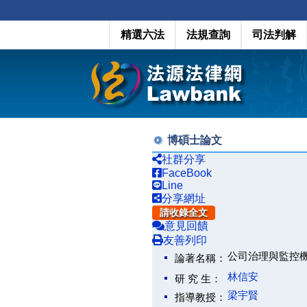
精選六法
法規查詢
司法判解
博碩士論文
社群分享
FaceBook
Line
分享網址
請收錄全文
意見回饋
友善列印
公司治理與監控
論著名稱：
林信安
研 究 生：
梁宇賢
指導教授：