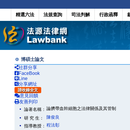
精選六法
法規查詢
司法判解
行政函釋
博碩士論文
社群分享
FaceBook
Line
分享網址
請收錄全文
意見回饋
友善列印
論臍帶血幹細胞之法律關係及其管制
論著名稱：
陳俊良
研 究 生：
程法彰
指導教授：