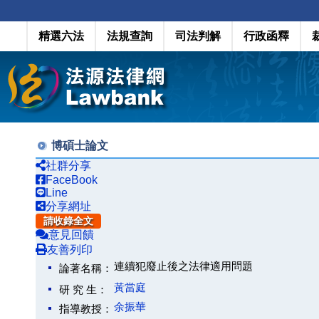
精選六法
法規查詢
司法判解
行政函釋
博碩士論文
社群分享
FaceBook
Line
分享網址
請收錄全文
意見回饋
友善列印
連續犯廢止後之法律適用問題
論著名稱：
黃當庭
研 究 生：
余振華
指導教授：