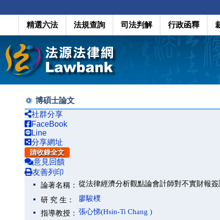
精選六法
法規查詢
司法判解
行政函釋
博碩士論文
社群分享
FaceBook
Line
分享網址
請收錄全文
意見回饋
友善列印
從法律經濟分析觀點論會計師對不實財報簽
論著名稱：
廖駿樸
研 究 生：
張心悌(Hsin-Ti Chang )
指導教授：