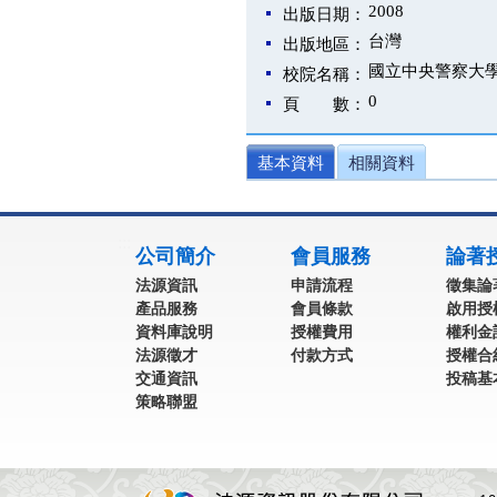
2008
出版日期：
台灣
出版地區：
國立中央警察大
校院名稱：
0
頁 數：
基本資料
相關資料
:::
公司簡介
會員服務
論著
法源資訊
申請流程
徵集論
產品服務
會員條款
啟用授
資料庫說明
授權費用
權利金
法源徵才
付款方式
授權合
交通資訊
投稿基
策略聯盟