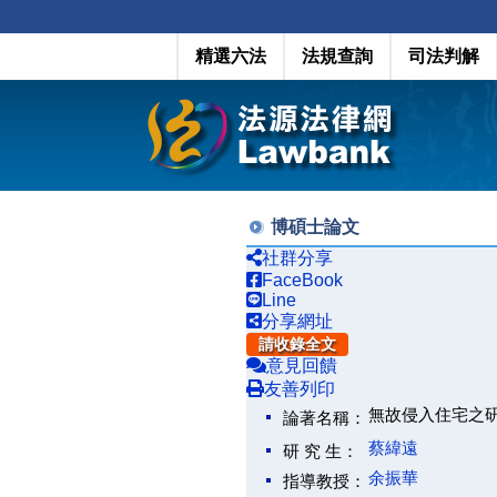
精選六法
法規查詢
司法判解
博碩士論文
社群分享
FaceBook
Line
分享網址
請收錄全文
意見回饋
友善列印
無故侵入住宅之
論著名稱：
蔡緯遠
研 究 生：
余振華
指導教授：