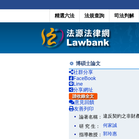
精選六法
法規查詢
司法判解
博碩士論文
社群分享
FaceBook
Line
分享網址
請收錄全文
意見回饋
友善列印
違反契約之非財
論著名稱：
何家誠
研 究 生：
郭玲惠
指導教授：