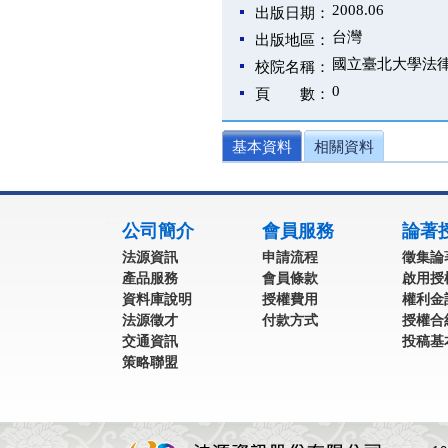
2008.06
出版日期：
台灣
出版地區：
國立臺北大學法
校院名稱：
0
頁 數：
基本資料
相關資料
:::
公司簡介
會員服務
論著
法源資訊
申請流程
徵集論
產品服務
會員條款
啟用授
資料庫說明
授權費用
權利金
法源徵才
付款方式
授權合
交通資訊
投稿基
策略聯盟