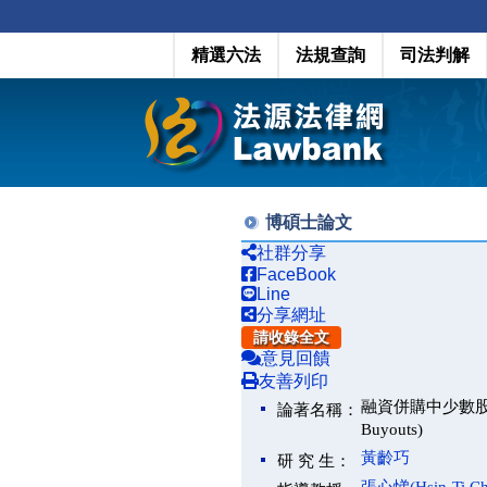
精選六法
法規查詢
司法判解
博碩士論文
社群分享
FaceBook
Line
分享網址
請收錄全文
意見回饋
友善列印
融資併購中少數股東權益保障之
論著名稱：
Buyouts)
黃齡巧
研 究 生：