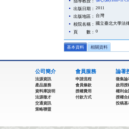
張心悌(Hsin-Ti Ch
指導教授：
2011
出版日期：
台灣
出版地區：
國立臺北大學法
校院名稱：
0
頁 數：
基本資料
相關資料
:::
公司簡介
會員服務
論著
法源資訊
申請流程
徵集論
產品服務
會員條款
啟用授
資料庫說明
授權費用
權利金
法源徵才
付款方式
授權合
交通資訊
投稿基
策略聯盟