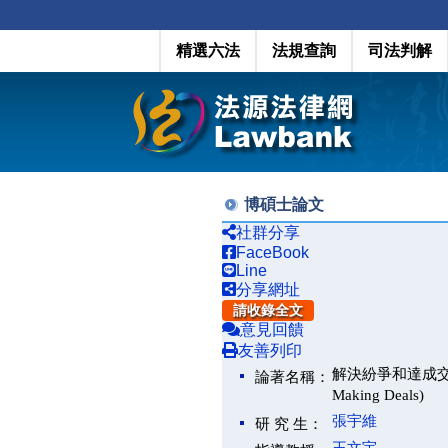
精選六法
法規查詢
司法判解
博碩士論文
社群分享
FaceBook
Line
分享網址
請收錄全文
意見回饋
友善列印
解決紛爭和達成交易「談判」
論著名稱：
Making Deals)
張宇維
研 究 生：