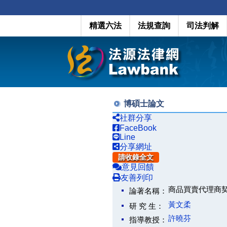
精選六法
法規查詢
司法判解
博碩士論文
社群分享
FaceBook
Line
分享網址
請收錄全文
意見回饋
友善列印
商品買賣代理商契約之研究(
論著名稱：
黃文柔
研 究 生：
許曉芬
指導教授：