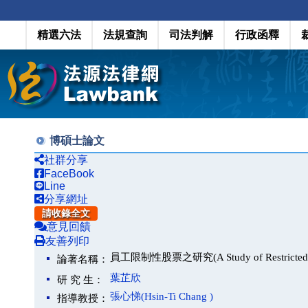
精選六法
法規查詢
司法判解
行政函釋
博碩士論文
社群分享
FaceBook
Line
分享網址
請收錄全文
意見回饋
友善列印
員工限制性股票之研究(A Study of Restricted S
論著名稱：
葉芷欣
研 究 生：
張心悌(Hsin-Ti Chang )
指導教授：