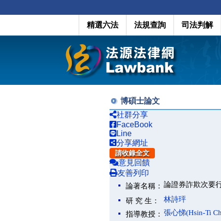
精選六法
法規查詢
司法判解
博碩士論文
社群分享
FaceBook
Line
分享網址
請收錄全文
意見回饋
友善列印
論證券詐欺次要行為人之民事責
論著名稱：
林詩玶
研 究 生：
張心悌(Hsin-Ti Ch
指導教授：