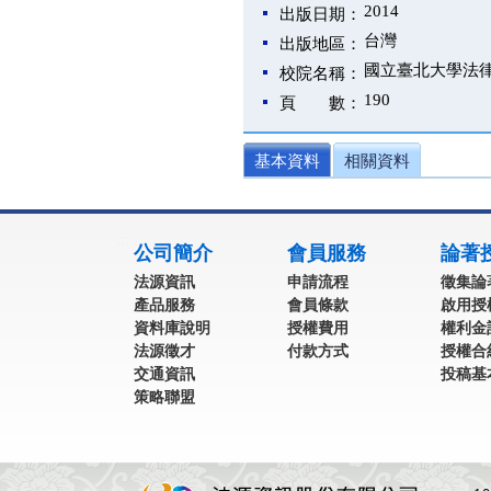
2014
出版日期：
台灣
出版地區：
國立臺北大學法
校院名稱：
190
頁 數：
基本資料
相關資料
:::
公司簡介
會員服務
論著
法源資訊
申請流程
徵集論
產品服務
會員條款
啟用授
資料庫說明
授權費用
權利金
法源徵才
付款方式
授權合
交通資訊
投稿基
策略聯盟