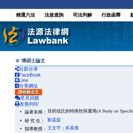
精選六法
法規查詢
司法判解
行政函釋
博碩士論文
社群分享
FaceBook
Line
分享網址
請收錄全文
意見回饋
友善列印
目的信託的特殊性與運用(A Study on Specific Charac
論著名稱：
劉孟茹
研 究 生：
王文宇
；
吳英傑
指導教授：