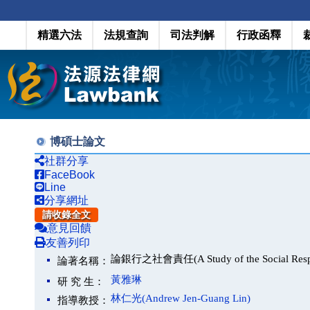
精選六法
法規查詢
司法判解
行政函釋
博碩士論文
社群分享
FaceBook
Line
分享網址
請收錄全文
意見回饋
友善列印
論銀行之社會責任(A Study of the Social Respons
論著名稱：
黃雅琳
研 究 生：
林仁光(Andrew Jen-Guang Lin)
指導教授：