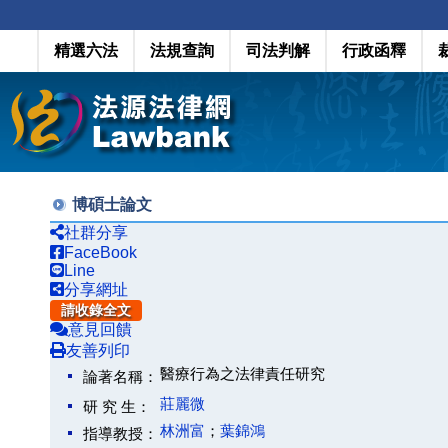
精選六法
法規查詢
司法判解
行政函釋
博碩士論文
社群分享
FaceBook
Line
分享網址
請收錄全文
意見回饋
友善列印
醫療行為之法律責任研究
論著名稱：
莊麗微
研 究 生：
林洲富
；
葉錦鴻
指導教授：