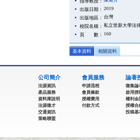
陳淑芳
指導教授：
2019
出版日期：
台灣
出版地區：
私立世新大學法
校院名稱：
160
頁 數：
基本資料
相關資料
:::
公司簡介
會員服務
論著
法源資訊
申請流程
徵集論
產品服務
會員條款
啟用授
資料庫說明
授權費用
權利金
法源徵才
付款方式
授權合
交通資訊
投稿基
策略聯盟