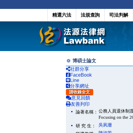
精選六法
法規查詢
司法判解
博碩士論文
社群分享
FaceBook
Line
分享網址
請收錄全文
意見回饋
友善列印
公務人員退休制度之探討－以
論著名稱：
Focusing on the 
吳夙珊
研 究 生：