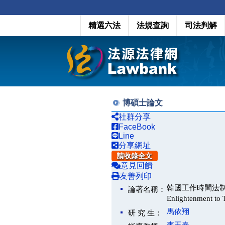
精選六法
法規查詢
司法判解
博碩士論文
社群分享
FaceBook
Line
分享網址
請收錄全文
意見回饋
友善列印
韓國工作時間法制之研究
論著名稱：
Enlightenment to 
馬依翔
研 究 生：