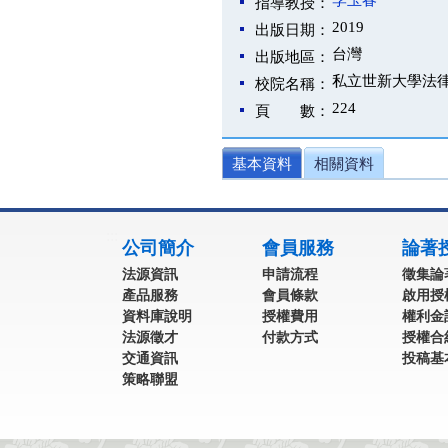
李玉春
指導教授：
2019
出版日期：
台灣
出版地區：
私立世新大學法
校院名稱：
224
頁 數：
基本資料
相關資料
:::
公司簡介
會員服務
論著
法源資訊
申請流程
徵集論
產品服務
會員條款
啟用授
資料庫說明
授權費用
權利金
法源徵才
付款方式
授權合
交通資訊
投稿基
策略聯盟