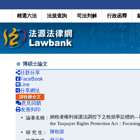
精選六法
法規查詢
司法判解
行政函釋
博碩士論文
社群分享
FaceBook
Line
分享網址
請收錄全文
意見回饋
友善列印
納稅者權利保護法調控下之稅捐爭訟標的—以撤銷訴訟為核心(Th
論著名稱：
the Taxpayer Rights Protection Act：Focusing
陳柏源
研 究 生：