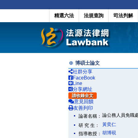
精選六法
法規查詢
司法判解
博碩士論文
社群分享
FaceBook
Line
分享網址
請收錄全文
意見回饋
友善列印
論公務人員免職處分之救濟(P
論著名稱：
黃奕仁
研 究 生：
胡博硯
指導教授：