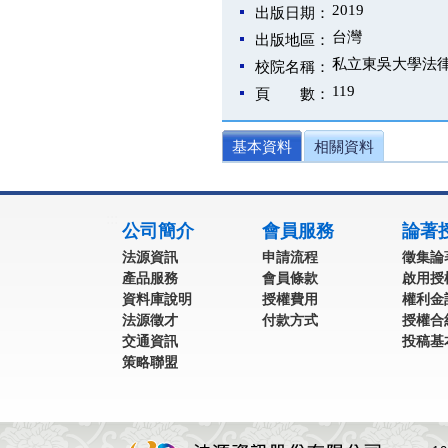
2019
出版日期：
台灣
出版地區：
私立東吳大學法
校院名稱：
119
頁 數：
基本資料
相關資料
:::
公司簡介
會員服務
論著
法源資訊
申請流程
徵集論
產品服務
會員條款
啟用授
資料庫說明
授權費用
權利金
法源徵才
付款方式
授權合
交通資訊
投稿基
策略聯盟