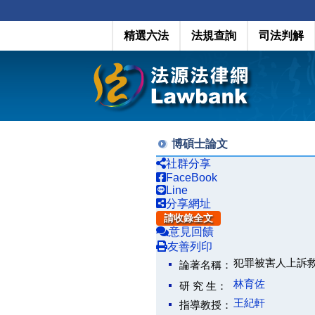
精選六法
法規查詢
司法判解
博碩士論文
社群分享
FaceBook
Line
分享網址
請收錄全文
意見回饋
友善列印
犯罪被害人上訴
論著名稱：
林育佐
研 究 生：
王紀軒
指導教授：