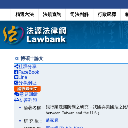
精選六法
法規查詢
司法判解
行政函釋
博碩士論文
社群分享
FaceBook
Line
分享網址
請收錄全文
意見回饋
友善列印
銀行業洗錢防制之研究－我國與美國法之比較(A Comparati
論著名稱：
between Taiwan and the U.S.)
翁家輝
研 究 生：