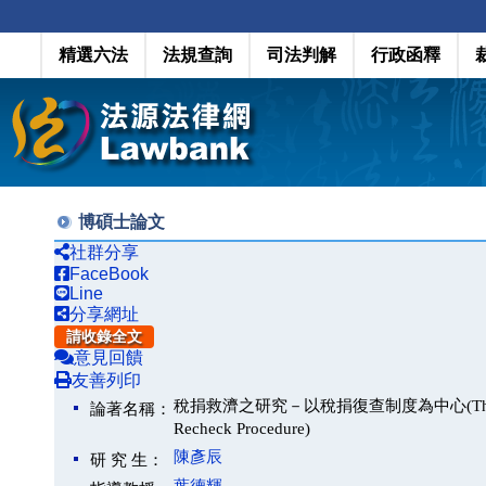
精選六法
法規查詢
司法判解
行政函釋
博碩士論文
社群分享
FaceBook
Line
分享網址
請收錄全文
意見回饋
友善列印
稅捐救濟之研究－以稅捐復查制度為中心(The Study of T
論著名稱：
Recheck Procedure)
陳彥辰
研 究 生：