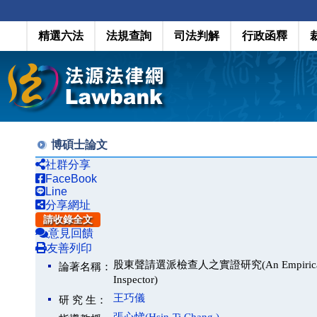
精選六法
法規查詢
司法判解
行政函釋
博碩士論文
社群分享
FaceBook
Line
分享網址
請收錄全文
意見回饋
友善列印
股東聲請選派檢查人之實證研究(An Empirical Study on
論著名稱：
Inspector)
王巧儀
研 究 生：