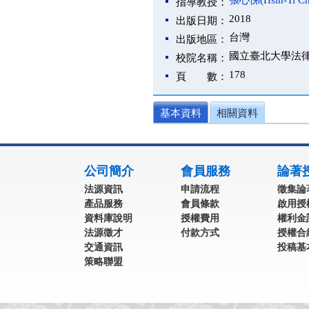
張心悌(Hsin-Ti Ch
指導教授：
2018
出版日期：
台灣
出版地區：
國立臺北大學法
校院名稱：
178
頁 數：
基本資料
相關資料
:::
公司簡介
會員服務
論著
法源資訊
申請流程
徵集論
產品服務
會員條款
啟用授
資料庫說明
授權費用
權利金
法源徵才
付款方式
授權合
交通資訊
投稿基
策略聯盟