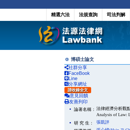
精選六法
法規查詢
司法判解
博碩士論文
社群分享
FaceBook
Line
分享網址
請收錄全文
意見回饋
友善列印
法律經濟分析觀點下的表決
論著名稱：
Analysis of Law: 
張凱評
研 究 生：