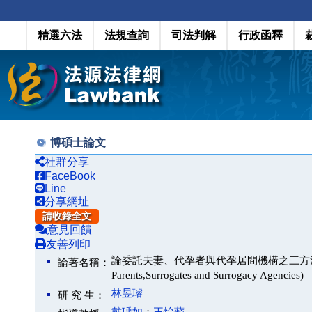
精選六法
法規查詢
司法判解
行政函釋
博碩士論文
社群分享
FaceBook
Line
分享網址
請收錄全文
意見回饋
友善列印
論委託夫妻、代孕者與代孕居間機構之三方法律關係(The Stu
論著名稱：
Parents,Surrogates and Surrogacy Agencies)
林昱璿
研 究 生：