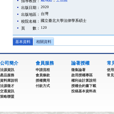
戴瑀如
；
王怡蘋
指導教授：
2020
出版日期：
台灣
出版地區：
國立臺北大學法律學系碩士
校院名稱：
120
頁 數：
基本資料
相關資料
公司簡介
會員服務
論著授權
常
法源資訊
申請流程
徵集論著
使用
產品服務
會員條款
啟用授權專區
常見
資料庫說明
授權費用
權利金計算說明
法源徵才
付款方式
授權合約書下載
交通資訊
投稿基本資料表
策略聯盟