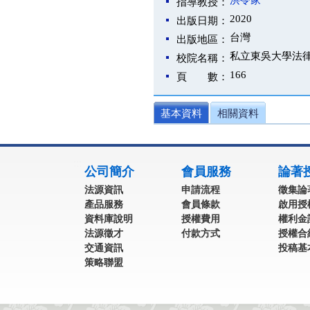
洪令家
指導教授：
2020
出版日期：
台灣
出版地區：
私立東吳大學法
校院名稱：
166
頁 數：
基本資料
相關資料
:::
公司簡介
會員服務
論著
法源資訊
申請流程
徵集論
產品服務
會員條款
啟用授
資料庫說明
授權費用
權利金
法源徵才
付款方式
授權合
交通資訊
投稿基
策略聯盟