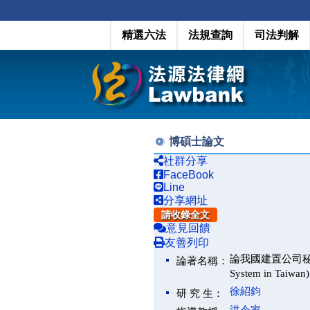
精選六法
法規查詢
司法判解
博碩士論文
社群分享
FaceBook
Line
分享網址
請收錄全文
意見回饋
友善列印
論我國建置公司秘書（公司
論著名稱：
System in Taiwan)
徐紹鈞
研 究 生：