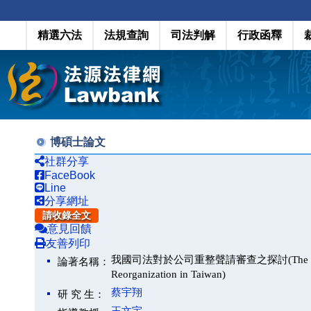
精選六法
法規查詢
司法判解
行政函釋
博碩士論文
社群分享
FaceBook
Line
分享網址
請收錄全文
意見回饋
友善列印
我國司法對於公司重整聲請審查之探討(The Research Abou
論著名稱：
Reorganization in Taiwan)
蔡宇翔
研 究 生：