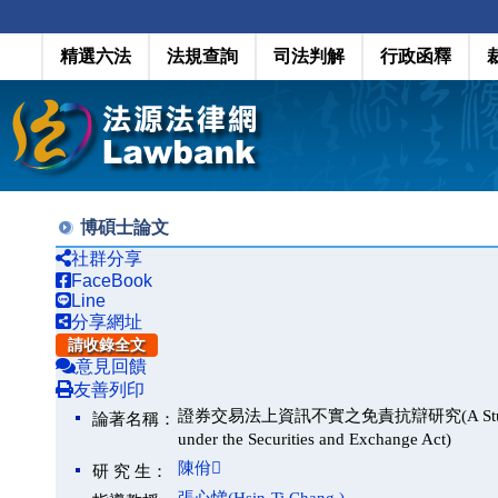
精選六法
法規查詢
司法判解
行政函釋
博碩士論文
社群分享
FaceBook
Line
分享網址
請收錄全文
意見回饋
友善列印
證券交易法上資訊不實之免責抗辯研究(A Study on Defen
論著名稱：
under the Securities and Exchange Act)
陳佾
研 究 生：