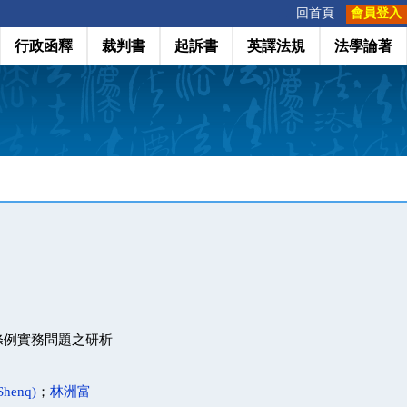
:::
回首頁
會員登入
行政函釋
裁判書
起訴書
英譯法規
法學論著
條例實務問題之研析
Shenq)
；
林洲富