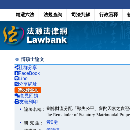
精選六法
法規查詢
司法判解
行政函釋
博碩士論文
社群分享
FaceBook
Line
分享網址
請收錄全文
意見回饋
友善列印
剩餘財產分配「顯失公平」審酌因素之實證研究(An Empirica
論著名稱：
the Remainder of Statutory Matrimonial Prope
黃雯
研 究 生：