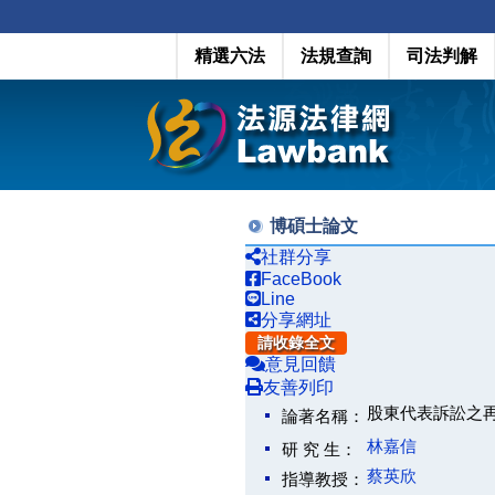
精選六法
法規查詢
司法判解
博碩士論文
社群分享
FaceBook
Line
分享網址
請收錄全文
意見回饋
友善列印
股東代表訴訟之再建構(The
論著名稱：
林嘉信
研 究 生：
蔡英欣
指導教授：