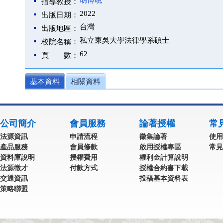
胡博硯
指導教授：
2022
出版日期：
台灣
出版地區：
私立東吳大學法律學系碩士
校院名稱：
62
頁 數：
基本資料
相關資料
公司簡介
會員服務
論著授權
常
法源資訊
申請流程
徵集論著
使用
產品服務
會員條款
啟用授權專區
常見
資料庫說明
授權費用
權利金計算說明
法源徵才
付款方式
授權合約書下載
交通資訊
投稿基本資料表
策略聯盟