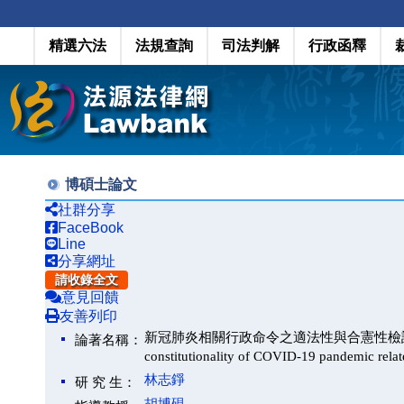
精選六法
法規查詢
司法判解
行政函釋
博碩士論文
社群分享
FaceBook
Line
分享網址
請收錄全文
意見回饋
友善列印
新冠肺炎相關行政命令之適法性與合憲性檢討－以檢
論著名稱：
constitutionality of COVID-19 pandemic relat
林志錚
研 究 生：