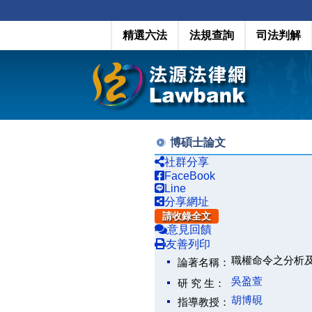
精選六法
法規查詢
司法判解
博碩士論文
社群分享
FaceBook
Line
分享網址
請收錄全文
意見回饋
友善列印
職權命令之分析及審查(Anal
論著名稱：
吳盈萱
研 究 生：
胡博硯
指導教授：