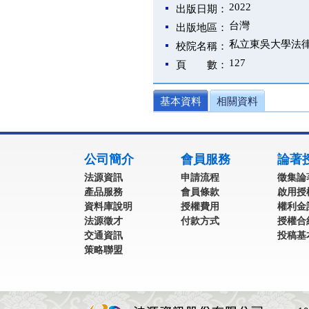
2022
出版日期：
台灣
出版地區：
私立東吳大學法
校院名稱：
127
頁 數：
基本資料
相關資料
:::
公司簡介
會員服務
論著
法源資訊
申請流程
徵集論
產品服務
會員條款
啟用授
資料庫說明
授權費用
權利金
法源徵才
付款方式
授權合
交通資訊
投稿基
策略聯盟