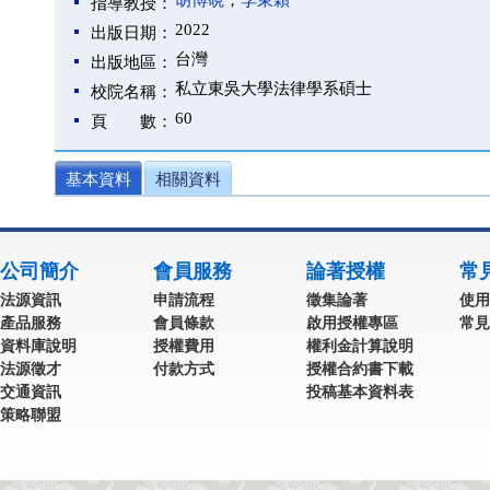
胡博硯
；
李東穎
指導教授：
2022
出版日期：
台灣
出版地區：
私立東吳大學法律學系碩士
校院名稱：
60
頁 數：
基本資料
相關資料
公司簡介
會員服務
論著授權
常
法源資訊
申請流程
徵集論著
使用
產品服務
會員條款
啟用授權專區
常見
資料庫說明
授權費用
權利金計算說明
法源徵才
付款方式
授權合約書下載
交通資訊
投稿基本資料表
策略聯盟