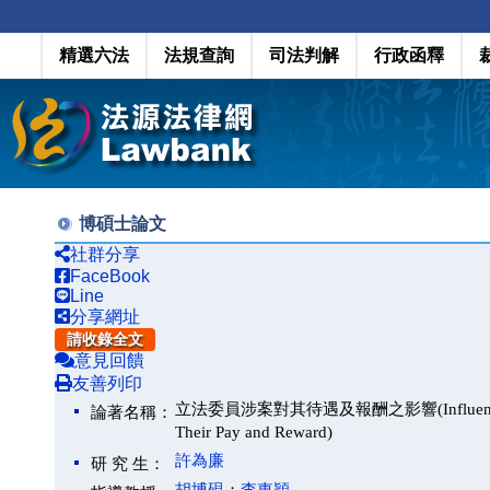
精選六法
法規查詢
司法判解
行政函釋
博碩士論文
社群分享
FaceBook
Line
分享網址
請收錄全文
意見回饋
友善列印
立法委員涉案對其待遇及報酬之影響(Influence of Membe
論著名稱：
Their Pay and Reward)
許為廉
研 究 生：