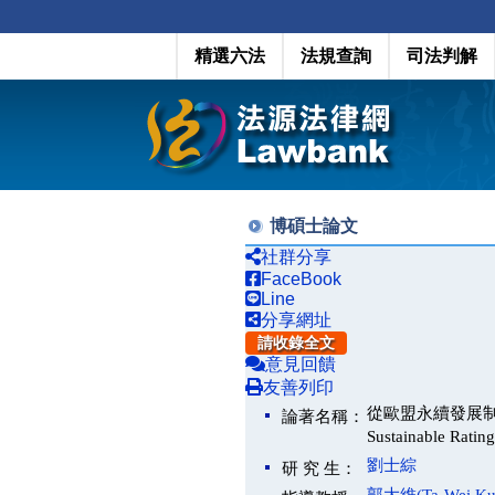
精選六法
法規查詢
司法判解
博碩士論文
社群分享
FaceBook
Line
分享網址
請收錄全文
意見回饋
友善列印
從歐盟永續發展制度論我國
論著名稱：
Sustainable Ratin
劉士綜
研 究 生：