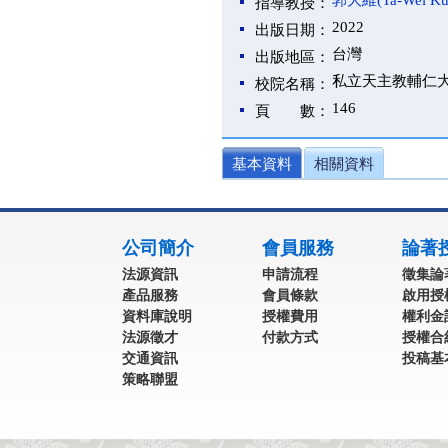
郭大維(Ta-Wei Ku
指導教授：
2022
出版日期：
台灣
出版地區：
私立天主教輔仁
校院名稱：
146
頁 數：
基本資料
相關資料
:::
公司簡介
會員服務
論著
法源資訊
申請流程
徵集論
產品服務
會員條款
啟用授
資料庫說明
授權費用
權利金
法源徵才
付款方式
授權合
交通資訊
投稿基
策略聯盟