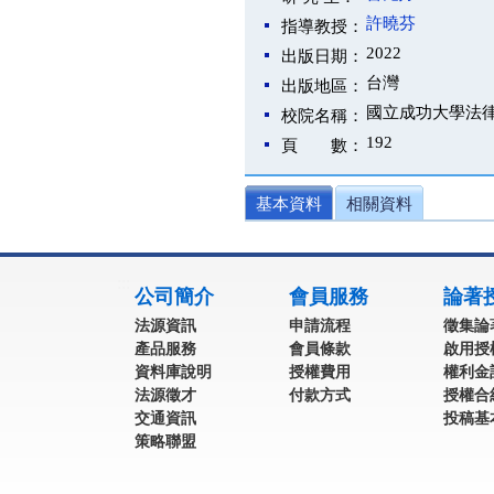
許曉芬
指導教授：
2022
出版日期：
台灣
出版地區：
國立成功大學法
校院名稱：
192
頁 數：
基本資料
相關資料
:::
公司簡介
會員服務
論著
法源資訊
申請流程
徵集論
產品服務
會員條款
啟用授
資料庫說明
授權費用
權利金
法源徵才
付款方式
授權合
交通資訊
投稿基
策略聯盟