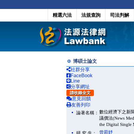
精選六法
法規查詢
司法判解
博碩士論文
社群分享
FaceBook
Line
分享網址
請收錄全文
意見回饋
友善列印
數位經濟下之新
論著名稱：
議價法(News Media B
the Digital Singl
曾菀妤
研 究 生：