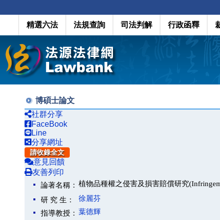
精選六法
法規查詢
司法判解
行政函釋
博碩士論文
社群分享
FaceBook
Line
分享網址
請收錄全文
意見回饋
友善列印
植物品種權之侵害及損害賠償研究(Infringement and D
論著名稱：
徐麗芬
研 究 生：
葉德輝
指導教授：