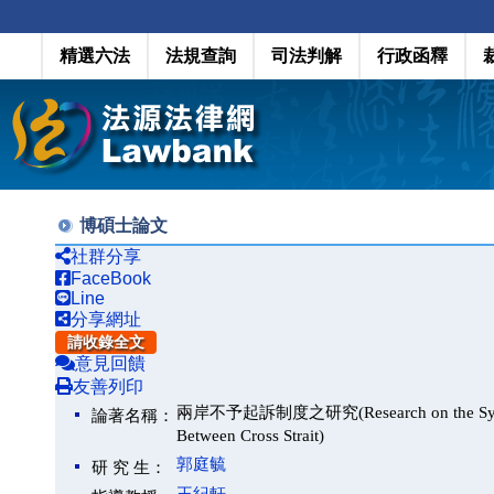
精選六法
法規查詢
司法判解
行政函釋
博碩士論文
社群分享
FaceBook
Line
分享網址
請收錄全文
意見回饋
友善列印
兩岸不予起訴制度之研究(Research on the System of 
論著名稱：
Between Cross Strait)
郭庭毓
研 究 生：