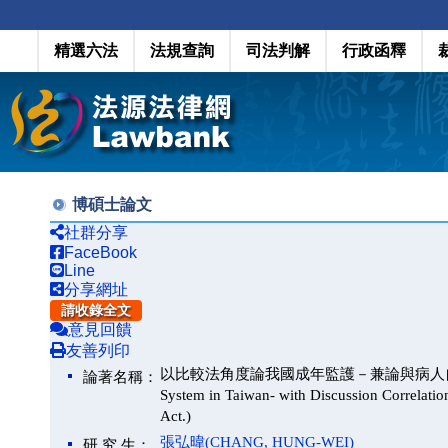
精選六法
法規查詢
司法判解
行政函釋
博碩士論文
社群分享
FaceBook
Line
分享網址
請收錄全文
意見回饋
友善列印
以比較法角度論我國成年監護－兼論與病人自主權利法之關係(
論著名稱：
System in Taiwan- with Discussion Correlati
Act.)
張弘暐(CHANG, HUNG-WEI)
研 究 生：