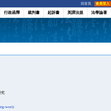
:::
回首頁
會員登入
行政函釋
裁判書
起訴書
英譯法規
法學論著
研究
g-woei)