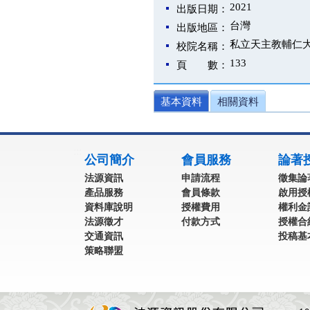
2021
出版日期：
台灣
出版地區：
私立天主教輔仁
校院名稱：
133
頁 數：
基本資料
相關資料
:::
公司簡介
會員服務
論著
法源資訊
申請流程
徵集論
產品服務
會員條款
啟用授
資料庫說明
授權費用
權利金
法源徵才
付款方式
授權合
交通資訊
投稿基
策略聯盟