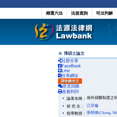
精選六法
法規查詢
司法判解
博碩士論文
社群分享
FaceBook
Line
分享網址
請收錄全文
意見回饋
友善列印
保外就醫制度之
論著名稱：
江宗倫
研 究 生：
張明偉(Chang, Min
指導教授：