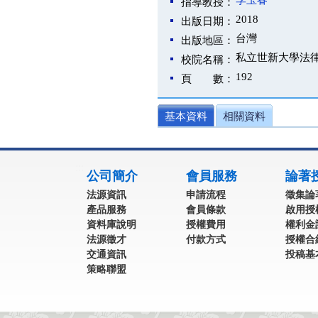
李玉春
指導教授：
2018
出版日期：
台灣
出版地區：
私立世新大學法
校院名稱：
192
頁 數：
基本資料
相關資料
:::
公司簡介
會員服務
論著
法源資訊
申請流程
徵集論
產品服務
會員條款
啟用授
資料庫說明
授權費用
權利金
法源徵才
付款方式
授權合
交通資訊
投稿基
策略聯盟