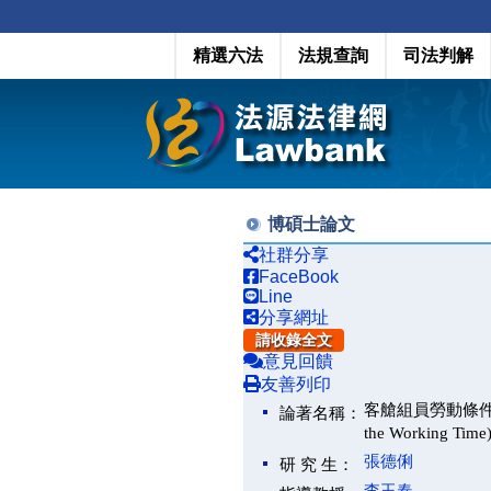
精選六法
法規查詢
司法判解
博碩士論文
社群分享
FaceBook
Line
分享網址
請收錄全文
意見回饋
友善列印
客艙組員勞動條件之研究－以
論著名稱：
the Working Time
張德俐
研 究 生：