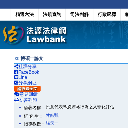
精選六法
法規查詢
司法判解
行政函釋
博碩士論文
社群分享
FaceBook
Line
分享網址
請收錄全文
意見回饋
友善列印
民意代表斡旋賄賂行為之入罪化評估
論著名稱：
甘鈺甄
研 究 生：
張天一
指導教授：