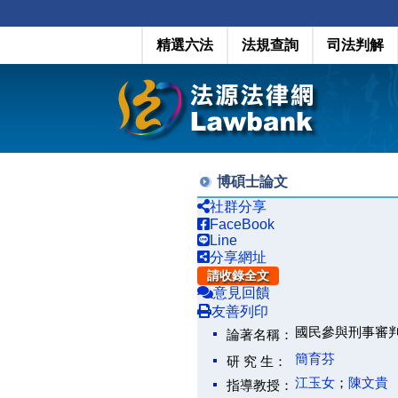
精選六法
法規查詢
司法判解
博碩士論文
社群分享
FaceBook
Line
分享網址
請收錄全文
意見回饋
友善列印
國民參與刑事審判制度之研究(
論著名稱：
簡育芬
研 究 生：
江玉女
；
陳文貴
指導教授：