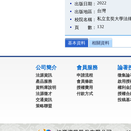
2022
出版日期：
台灣
出版地區：
私立玄奘大學法
校院名稱：
132
頁 數：
基本資料
相關資料
:::
公司簡介
會員服務
論著
法源資訊
申請流程
徵集論
產品服務
會員條款
啟用授
資料庫說明
授權費用
權利金
法源徵才
付款方式
授權合
交通資訊
投稿基
策略聯盟